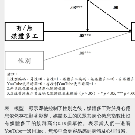
表二模型二顯示即使控制了性別之後，媒體多工對於身心倦
怠依然存在顯著影響，媒體多工的民眾其身心倦怠指數比沒
有媒體多工的族群高出0.19個單位。表示當人們一邊看
YouTube一邊用line，無形中會更容易感到身體及心理很累。