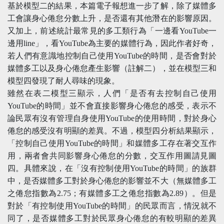
基於模型二的結果，本篇電子報想進一步了解，除了媒體多
工會讓身心倦怠分數上升，是否還有其他潛在的影響原因。
又加上，前述統計最常見的多工類行為「一邊看YouTube一
邊用line」，看YouTube為主要的媒體行為，因此作者好奇，
若人們有意識地控制自己使用YouTube的時間，是否會對於
媒體多工以及身心倦怠產生影響（註解二），並在模型三和
模型四發現了耐人尋味的現象。
雖然在表二模型三顯示，人們「是否有去控制自己使用
YouTube的時間」並不會直接影響身心倦怠的感受，表示不
論民眾有沒有管理自身使用YouTube的使用時間，對於身心
倦怠的感受沒有明顯的差異。不過，模型四分析結果顯示，
「控制自己使用YouTube的時間」和媒體多工存在著交互作
用，兩者會共同影響身心倦怠的分數，交互作用圖請見圖
四。具體來說，在「沒有控制使用YouTube的時間」的族群
中，是否媒體多工對於身心倦怠的影響並不大（無媒體多工
之倦怠指數為2.75；有媒體多工之倦怠指數為2.89）。但是
對於「有控制使用YouTube的時間」的民眾而言，情況就不
同了，是否媒體多工對於民眾身心倦怠的有較明顯的差異