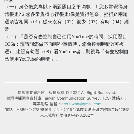
（一）身心倦怠為以下兩題題目之平均數：1.您多常覺得身
體很累? 2.您多常覺得心裡很累(像是覺得無奈、挫折)? 兩題
選項皆相同（01）從來沒有（02）很少（03）有時（04）經
常
（二）「是否有去控制自己使用YouTube的時間」採用題目
Q36a：想請問您做下面哪些事情時，您會控制時間?(可複
選)，此題有勾選（08）看YouTube者，則視為「有去控制自
己使用YouTube的時間」。
傳播調查資料庫 版權所有 © 2022 All Right Reserved.
臺灣傳播調查資料庫(Taiwan Communication Survey, TCS) 連絡人：
專案助理 信箱：
crctaiwan@gmail.com
電話：+886-2-27898166 地址：115台北市南港區研究院路二段128號
人文社會科學研究中心 A202室