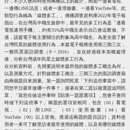
介，不少人會同時使用兩種以上的媒介，例如一邊看電視、
一邊傳LINE訊息；或者一邊滑臉書、一邊看YouTube等。此
類型行為稱為「媒體多工」。傳播調查資料庫2022年電子報
指出，在台灣高中職生族群中，最常見的多工行為是「邊看
電視邊用手機」，約有35%高中職生表示自己會這麼做。不
過，該篇電子報主要關注的對象為高中職生。為更全面了解
台灣民眾的媒體使用行為，本篇電子報將使用第三期三次，
一般民眾面訪調查（
N
= 2016），並在經過樣本加權處理
後，分析台灣成年民眾之媒體多工行為。
在分析資料前，先簡要說明本篇所指的媒體多工概念為何，
以及測量方式。針對媒體多工概念，三期三次的面訪調查藉
由兩個題目來測量。第一題詢問民眾「下列這些事當中，請
問您平日最常做哪一件事？」接著在第二題以複選題追問民
眾，「當您在做這件事時【貼第一題題選項】，您會不會同
時做下列這些事？」兩題的選項皆相同，包含（01）看電
視、（02）用LINE、（03）使用臉書（04）看
YouTube（90）以上皆無。透過這兩題的題目設計，資料使
用者一來可了解受訪者最常使用的媒體，以及有哪些媒體多