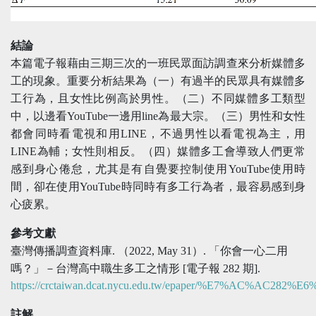
結論
本篇電子報藉由三期三次的一班民眾面訪調查來分析媒體多
工的現象。重要分析結果為（一）有過半的民眾具有媒體多
工行為，且女性比例高於男性。（二）不同媒體多工類型
中，以邊看YouTube一邊用line為最大宗。（三）男性和女性
都會同時看電視和用LINE，不過男性以看電視為主，用
LINE為輔；女性則相反。（四）媒體多工會導致人們更常
感到身心倦怠，尤其是有自覺要控制使用YouTube使用時
間，卻在使用YouTube時同時有多工行為者，最容易感到身
心疲累。
參考文獻
臺灣傳播調查資料庫. （2022, May 31）. 「你會一心二用
嗎？」－台灣高中職生多工之情形 [電子報 282 期].
https://crctaiwan.dcat.nycu.edu.tw/epaper/%E7%AC%AC282%E
註解