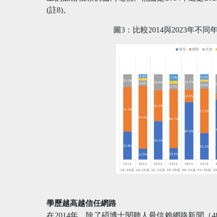
(註8)。
圖3：比較2014與2023年
學歷越高越信任網路
在2014年，除了碩博士閱聽人最信賴網路新聞（48