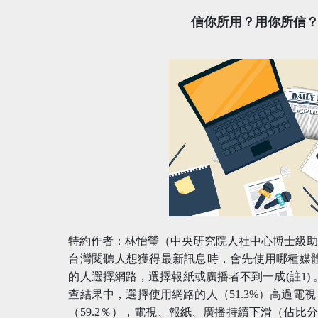
信你所用？用你所信
特約作者：林怡瑩（中央研究院人社中心博士級
台灣閱聽人想獲得最新訊息時，會先使用哪種媒體
的人選擇網路，選擇報紙或廣播者不到一成(註1) 
查結果中，選擇使用網路的人（51.3%）高過電視（4
（59.2％），電視、報紙、廣播持續下滑（佔比分別為