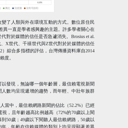
改變了人類與外在環境互動的方式。數位原住民
差異一直是學者感興趣的主題。許多學者關心在
體的信任是否急遽消失。Brosius et al.
代、X世代、千禧世代與Z世代對於於媒體的信任
.（2022）綜合多指標的評估，台灣傳播資料庫自2014
信賴度。
結果可以發現，無論哪一個年齡層，最信賴電視新聞
聞人數均呈現遞增的趨勢，而年輕、中壯年族群
聽人當中，最信賴網路新聞的佔比（52.2%）已經
視，且年齡越高比例越高（72%的70歲以上閱
移到50歲；49歲以下閱聽人最信賴網路，50歲以
023年，年齡在信賴媒體的類別上均呈現顯著差異