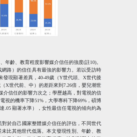
、年齡、教育程度影響媒介信任的強度(註10)。
或網路）的信任具有最強的影響力。若以受訪時
未發現顯著差異，40-49歲（Y世代頭、X世代後
9歲（X世代前、中）的差距來到7.26倍，嬰兒潮世
對於媒介信任的影響力次之；學歷越高，對電視的信
視的機率下降51%，大學專科下降69%，碩博
未達.05 顯著水準），女性最信任電視的傾向約為
的是各國人民對於自己國家整體媒介信任的評估，不同世代
並未比其他世代低落。本文發現性別、年齡、教