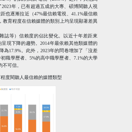
2023年，已有超過五成的大專、碩博閱聽人視
也逐漸拉近（47%最信賴電視、41.1%最信賴
3年，教育程度在信賴媒體的類別上均呈現顯著差異
雜誌等）信賴度的佔比變化。以近十年差距來
呈現下降的趨勢。2014年最依賴其他類媒體的
降為17.9%。此外，2023年的問卷增加了「沒差
初職學歷者、5%的高中職學歷者、7.1%的大學
體均不可信。
同教育程度閱聽人最信賴的媒體類型