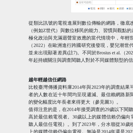
從類比訊號的電視進展到數位傳輸的網路，徹底
（例如Z世代）與數位移民的能力、習慣與觀點的
極化政治與充滿迴聲室效應的當代情境中，年輕世代對於媒
（2022）在歐洲進行跨國研究後發現，嬰兒潮世
並未出現顯著差異(註7)。不同於Brosius et al
年起持續關注與調查閱聽人對於不同媒體類型的
越年輕越信任網路
比較臺灣傳播資料庫2014年與2023年的調查
者的人數在近十年間均呈現遞減、最信賴網路新
的變化幅度比年長者來得更大（參見圖3）。
值得注意的是，在2014年接受調查的29歲以下閱
高於最信賴電視者。30歲以上的媒體信賴仍偏向電
聽人最信任電視）。到了2023年，分水嶺從30歲
上的媒體信賴仍偏向電視。無論是2014年還是2