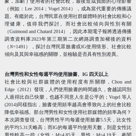
象，加劇了使用者的社會比較，最後造成負面的心理影響
（例如：Lee 2014；Vogel 2014），成為當代重要的傳播議
題。有鑑於此，台灣民眾在使用社群媒體時的社會比較和心
理健康，值得我們探討。而社會比較傾向與性別有關
（Guimond and Chatard 2014），因此本期電子報將透過傳播
調查資料庫2023年第三期第二次網路調查加權後的資料
（
N
=1491），探討台灣民眾臉書或IG使用情形、社會比較
傾向及其與幸福感的關聯，並檢驗是否具有性別差異。
台灣男性和女性每週平均使用臉書、IG 四天以上
社會比較與社群媒體的使用程度有所關聯，Chou and
Edge（2012）發現，人們使用臉書的時間越久，會越認同別
人過得比自己快樂，也越不同意人生是公平的；Vogel 等人
(2014)同樣指出，臉書使用頻率越高會導致向上的社會比較
降低幸福感。那台灣男性和女性使用社群媒體的頻率為何？
本次調查發現，台灣男性平均每週使用臉書5.5天，比女性
的平均5.31天略高；而IG的每週平均使用天數，則是女性比
男性較高一些（女性：
M
=4.85天，男性：
M
=4.19天，參閱