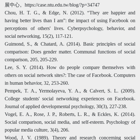
展中心。https://case.ntu.edu.tw/blog/?p=34747
Chou, H. T. G., & Edge, N. (2012). “They are happier and
having better lives than I am”: the impact of using Facebook on
perceptions of others' lives. Cyberpsychology, behavior, and
social networking, 15(2), 117-121.
Guimond, S., & Chatard, A. (2014). Basic principles of social
comparison: Does gender matter. Communal functions of social
comparison, 205, 205-229.
Lee, S. Y. (2014). How do people compare themselves with
others on social network sites?: The case of Facebook. Computers
in human behavior, 32, 253-260.
Pempek, T. A., Yermolayeva, Y. A., & Calvert, S. L. (2009).
College students' social networking experiences on Facebook.
Journal of applied developmental psychology, 30(3), 227-238.
Vogel, E. A., Rose, J. P., Roberts, L. R., & Eckles, K. (2014).
Social comparison, social media, and self-esteem. Psychology of
popular media culture, 3(4), 206.
Wood, J. V. (1989). Theory and research concerning social