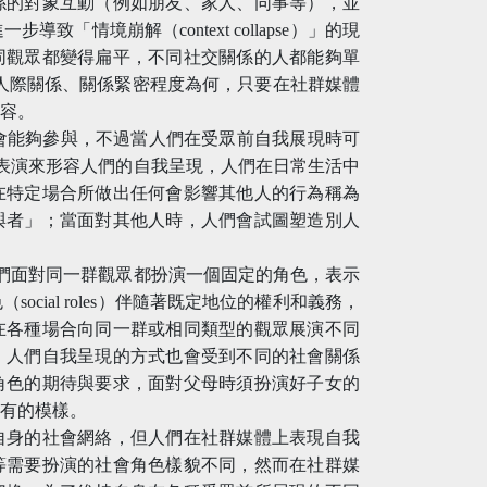
係的對象互動（例如朋友、家人、同事等），並
「情境崩解（context collapse）」的現
同觀眾都變得扁平，不同社交關係的人都能夠單
是何種人際關係、關係緊密程度為何，只要在社群媒體
內容。
多機會能夠參與，不過當人們在受眾前自我展現時可
用戲劇表演來形容人們的自我呈現，人們在日常生活中
在特定場合所做出任何會影響其他人的行為稱為
與者」；當面對其他人時，人們會試圖塑造別人
，當人們面對同一群觀眾都扮演一個固定的角色，表示
會角色（social roles）伴隨著既定地位的權利和義務，
在各種場合向同一群或相同類型的觀眾展演不同
，人們自我呈現的方式也會受到不同的社會關係
角色的期待與要求，面對父母時須扮演好子女的
應有的模樣。
自身的社會網絡，但人們在社群媒體上表現自我
等需要扮演的社會角色樣貌不同，然而在社群媒