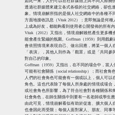
如此一來，人們可以在社群媒體上與不同人際關
透過社群媒體來建立各式各樣的社交網絡，卻也進一步導致
象。情境崩解所指的是個人社交網絡中的各種不
方面地接收訊息（Vitak 2012）；意即無論
上成為好友，都能夠看到使用者公開發佈的所有
Vitak（2012）又指出，情境崩解雖然產生更
能會產生緊繃的氛圍。Goffman（1959）則
會依照情境來表現自己、做出回應，將某一個人
「表演」，其他人則作為「觀眾」或是「共同參
對自己的印象。
Goffman（1959）又指出，在不同的場合中
可能有社會關係（social relationship）；而社
人們的社會角色可能會有一個或以上，個人可以
角色。這也代表除了每個人所身處的情境或場合
或社會角色所影響，為了符合社會對各種關係和
社會角色，在師生關係中則要有一名老師或學生
由此可見，情境崩解看似有助於促進、擴大個人
也會因此而受限；每個人面對家人、朋友、同事