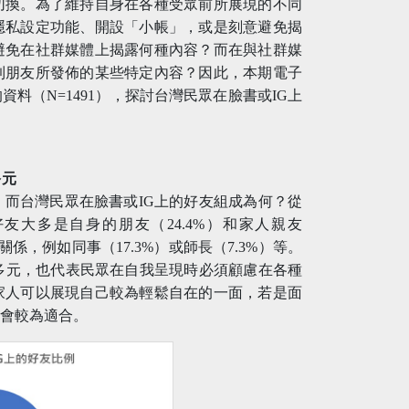
切換。為了維持自身在各種受眾前所展現的不同
隱私設定功能、開設「小帳」，或是刻意避免揭
避免在社群媒體上揭露何種內容？而在與社群媒
到朋友所發佈的某些特定內容？因此，本期電子
料（N=1491），探討台灣民眾在臉書或IG上
多元
而台灣民眾在臉書或IG上的好友組成為何？從
友大多是自身的朋友（24.4%）和家人親友
係，例如同事（17.3%）或師長（7.3%）等。
多元，也代表民眾在自我呈現時必須顧慮在各種
家人可以展現自己較為輕鬆自在的一面，若是面
子會較為適合。