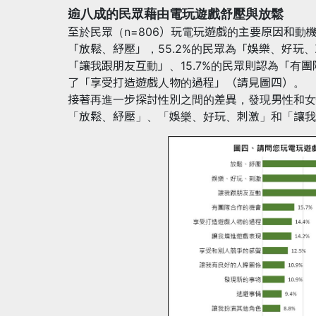
逾八成的民眾藉由電玩遊戲舒壓與放鬆
至於民眾（n=806）玩電玩遊戲的主要原因和動機
「放鬆、紓壓」，55.2%的民眾為「娛樂、好玩、
「讓我跟朋友互動」、15.7%的民眾則認為「有團
了「享受打造遊戲人物的過程」（請見圖四）。
接著再進一步探討性別之間的差異，發現男性和女
「放鬆、紓壓」、「娛樂、好玩、刺激」和「讓