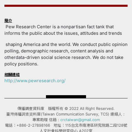
簡介
Pew Research Center is a nonpartisan fact tank that
informs the public about the issues, attitudes and trends
shaping America and the world. We conduct public opinion
polling, demographic research, content analysis and
otherdata-driven social science research. We do not take
policy positions.
相關連結
http://www.pewresearch.org/
傳播調查資料庫 版權所有 © 2022 All Right Reserved.
臺灣傳播調查資料庫(Taiwan Communication Survey, TCS) 連絡人：
專案助理 信箱：
crctaiwan@gmail.com
電話：+886-2-27898166 地址：115台北市南港區研究院路二段128號
人文社會科學研究中心 A202室