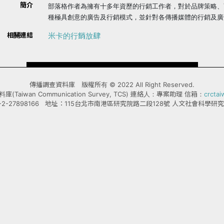
簡介
部落格作者為擁有十多年資歷的行銷工作者，對於品牌策略、
種極具創意的廣告及行銷模式，並針對各傳播媒體的行銷及廣
相關連結
米卡的行銷放肆
傳播調查資料庫 版權所有 © 2022 All Right Reserved.
Taiwan Communication Survey, TCS) 連絡人：專案助理 信箱：
crcta
-2-27898166 地址：115台北市南港區研究院路二段128號 人文社會科學研究