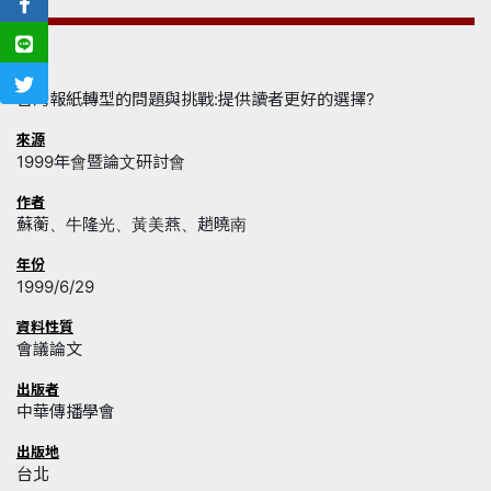
名稱
台灣報紙轉型的問題與挑戰:提供讀者更好的選擇?
來源
1999年會暨論文研討會
作者
蘇蘅、牛隆光、黃美燕、趙曉南
年份
1999/6/29
資料性質
會議論文
出版者
中華傳播學會
出版地
台北