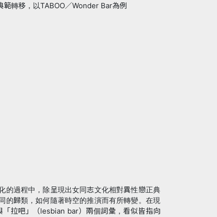
移，以TABOO／Wonder Bar為例
化的過程中，除呈現出女同志文化相對異性戀正典
同的歸類，如何隨著時空的推演而有所轉變。在現
「拉吧」（lesbian bar）兩個詞彙，看似皆指向