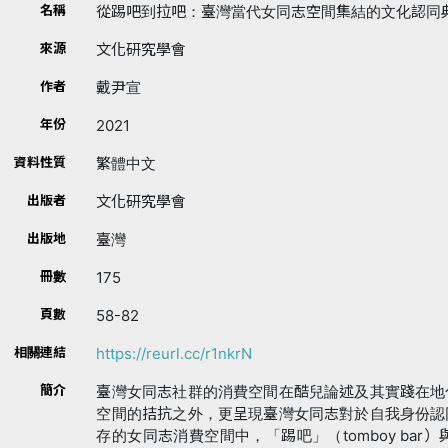
名稱
從踢吧到拉吧：臺灣當代女同志空間集結的文化認同典範轉
來源
文化研究學會
作者
戴尹宣
年份
2021
資料性質
繁體中文
出版者
文化研究學會
出版地
臺灣
冊數
175
頁數
58-82
相關連結
https://reurl.cc/r1nkrN
簡介
臺灣女同志社群的消費空間在酷兒論述及其實踐在地
空間的拮抗之外，更呈現臺灣女同志對於自我身份認
存的女同志消費空間中，「踢吧」（tomboy bar）與