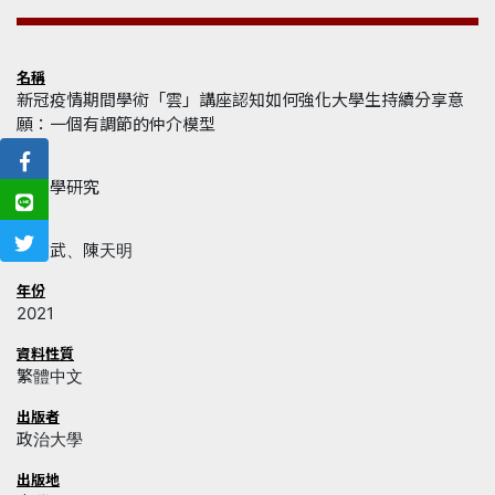
名稱
新冠疫情期間學術「雲」講座認知如何強化大學生持續分享意
願：一個有調節的仲介模型
來源
新聞學研究
作者
何志武、陳天明
年份
2021
資料性質
繁體中文
出版者
政治大學
出版地