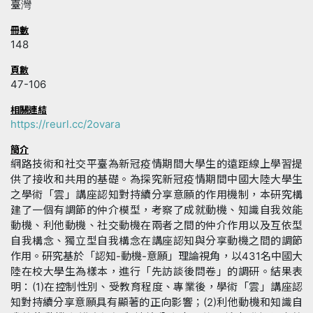
臺灣
冊數
148
頁數
47-106
相關連結
https://reurl.cc/2ovara
簡介
網路技術和社交平臺為新冠疫情期間大學生的遠距線上學習提
供了接收和共用的基礎。為探究新冠疫情期間中國大陸大學生
之學術「雲」講座認知對持續分享意願的作用機制，本研究構
建了一個有調節的仲介模型，考察了成就動機、知識自我效能
動機、利他動機、社交動機在兩者之間的仲介作用以及互依型
自我構念、獨立型自我構念在講座認知與分享動機之間的調節
作用。研究基於「認知-動機-意願」理論視角，以431名中國大
陸在校大學生為樣本，進行「先訪談後問卷」的調研。結果表
明：(1)在控制性別、受教育程度、專業後，學術「雲」講座認
知對持續分享意願具有顯著的正向影響；(2)利他動機和知識自