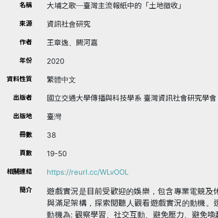
名稱
大埔之歌─臺灣主流報紙中的「土地徵收」
來源
資訊社會研究
作者
王章逸、闕河嘉
年份
2020
資料性質
繁體中文
出版者
國立交通大學傳播與科技學系 臺灣資訊社會研究學會
出版地
臺灣
冊數
38
頁數
19-50
相關連結
https://reurl.cc/WLvOOL
簡介
遊戲實況是目前受歡迎的娛樂，包含專業電競及
與滿足架構，探索閱聽人觀看遊戲實況的動機。透過
動機為: 觀察學習、社交互動、避免壓力、避免