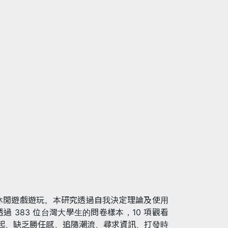
休閒遊戲遊玩。本研究透過自我決定理論及使用
 383 位台灣大學生的問卷樣本，10 項觀看
喚起、缺乏勝任感、追隨潮流、尋求資訊、打發時