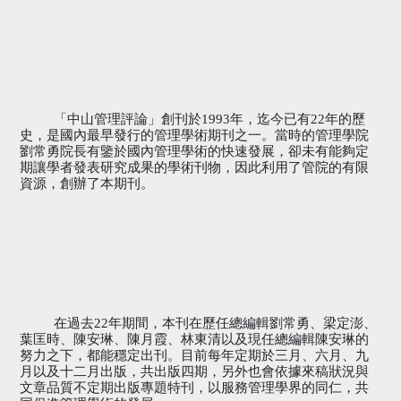
「中山管理評論」創刊於
1993
年，迄今已有
22
年的歷
史，是國內最早發行的管理學術期刊之
一
。當時的管理學院
劉常勇院長有鑒於國內管理學術的快速發展，卻未有能夠定
期讓學者發表研究成果的學術刊物，因此
利用了管院
的有限
資源，創辦了本期刊。
在過去
22
年
期間，
本刊在歷任總編輯劉常勇、梁定澎、
葉匡時、陳安琳、陳月霞、林東清以及現任總編輯陳安琳的
努力之下，都能穩定出刊。目前每年定期於三月、六月、九
月以及十二月出版，共出版四期，另外也會依據來稿狀況與
文章品質不定期出版專題特刊，以服務管理學界的同仁，共