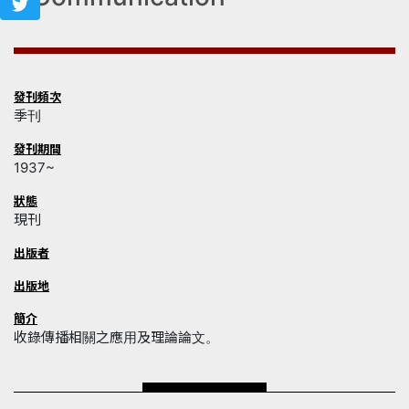
發刊頻次
季刊
發刊期間
1937~
狀態
現刊
出版者
出版地
簡介
收錄傳播相關之應用及理論論文。