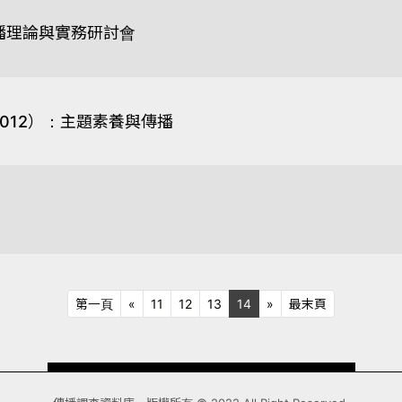
傳播理論與實務研討會
012）：主題素養與傳播
第一頁
上十頁
下十頁
最末頁
第一頁
«
11
12
13
14
»
最末頁