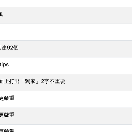
風
品達92個
ips
面上打出「獨家」2字不重要
更嚴重
更嚴重
更嚴重