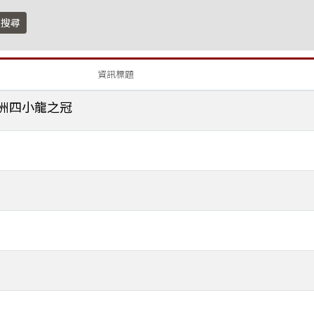
搜尋
資訊標題
洲四小龍之冠