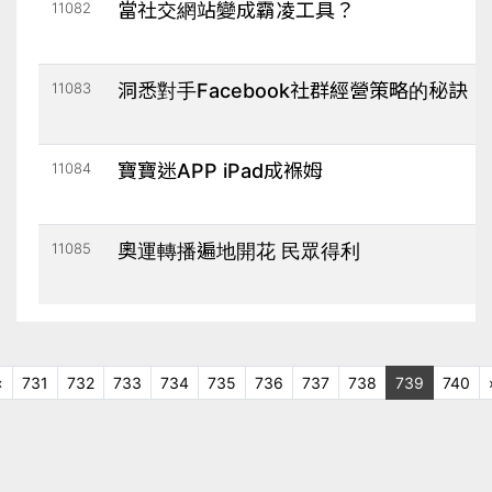
11082
當社交網站變成霸凌工具？
11083
洞悉對手Facebook社群經營策略的秘訣
11084
寶寶迷APP iPad成褓姆
11085
奧運轉播遍地開花 民眾得利
上十頁
«
731
732
733
734
735
736
737
738
739
740
一頁