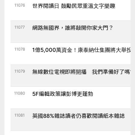
11076
世界閱讀日 鼓勵民眾重溫文字樂趣
11077
網路無國界，誰將敲開你家大門？
11078
1億5,000萬資金！康泰納仕集團將大舉
11079
無線數位電視即將開播 我們準備好了嗎?
11080
5F編輯政策讓彭博更蓬勃
11081
英國88%雜誌讀者仍喜歡閱讀紙本雜誌