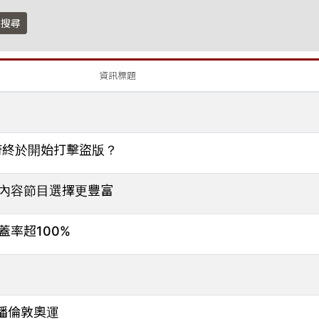
搜尋
資訊標題
府終於開始打擊盜版？
內容節目選擇更豐富
率超100%
播倫敦奧運