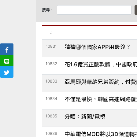
搜尋：
#
10831
猜猜哪個國家APP用最兇？
10832
花1.6億買正版軟體，中國政
10833
亞馬遜與華納兄弟簽約，付費
10834
不僅是最快，韓國高速網路覆蓋
10835
分類：新聞/電視
10836
中華電信MOD將以3D頻道轉