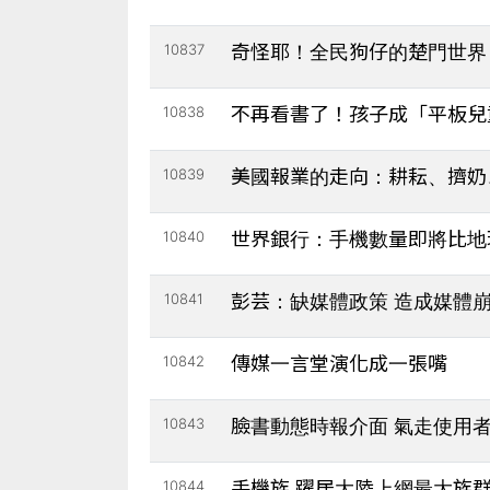
10837
奇怪耶！全民狗仔的楚門世界
10838
不再看書了！孩子成「平板兒
10839
美國報業的走向：耕耘、擠奶
10840
世界銀行：手機數量即將比地
10841
彭芸：缺媒體政策 造成媒體
10842
傳媒一言堂演化成一張嘴
10843
臉書動態時報介面 氣走使用
10844
手機族 躍居大陸上網最大族