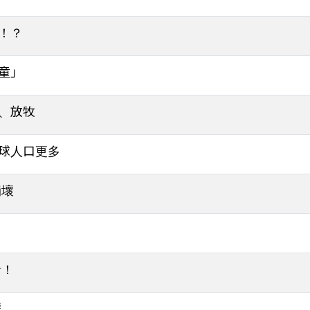
！？
童」
、放牧
球人口更多
崩壞
者！
群