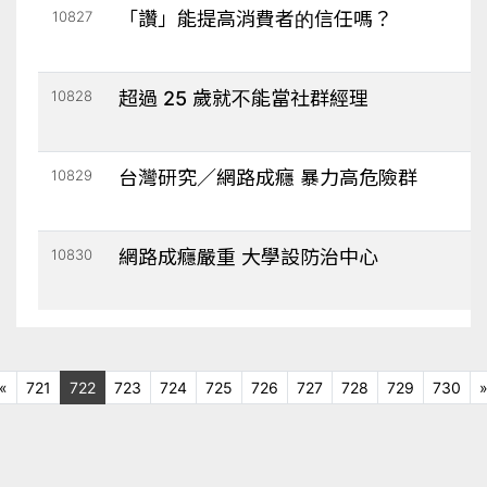
10827
「讚」能提高消費者的信任嗎？
10828
超過 25 歲就不能當社群經理
10829
台灣研究／網路成癮 暴力高危險群
10830
網路成癮嚴重 大學設防治中心
上十頁
«
721
722
723
724
725
726
727
728
729
730
一頁