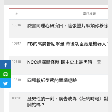
#
資訊標題
10816
臉書同理心研究日：這張照片麻煩你移除
10817
FB的高廣告點擊量 幕後功臣竟是機器人？
10818
NCC造媒體怪獸 民主史上最黑暗一天
10819
四種報紙型態的閱讀經驗
10820
歷史性的一刻：廣告成為《紐約時報》副
開始嗎？