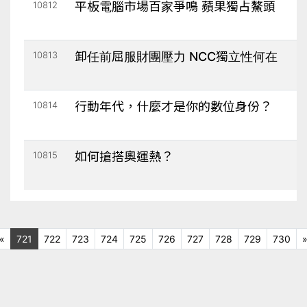
10812
平板電腦市場百家爭鳴 蘋果獨占鰲頭
10813
卸任前屈服財團壓力 NCC獨立性何在
10814
行動年代，什麼才是你的數位身份？
10815
如何搶搭奧運熱？
上十頁
«
721
722
723
724
725
726
727
728
729
730
一頁