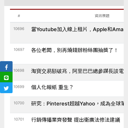
#
資訊標題
10696
當Youtube加入線上租片，Apple和Ama
10697
各位老闆，別再燒錢辦粉絲團抽獎了！
10698
淘寶交易額破兆，阿里巴巴總參謀長談電
10699
個人化報紙 重生？
10700
研究：Pinterest超越Yahoo，成為全
10701
行銷傳播業齊發聲 提出衛廣法修法建議