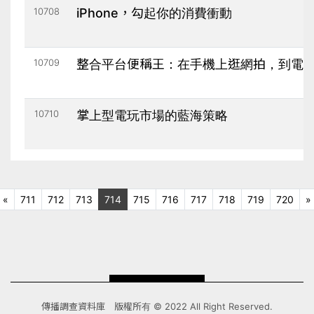
10708
iPhone，勾起你的消費衝動
10709
整合平台便稱王：在手機上逛網拍，到電
10710
掌上型電玩市場的藍海策略
上十頁
«
711
712
713
714
715
716
717
718
719
720
»
一頁
傳播調查資料庫 版權所有 © 2022 All Right Reserved.